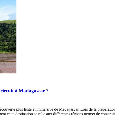
 circuit à Madagascar ?
uverte plus lente et immersive de Madagascar. Lors de la préparation d’
nt cette destination se relie aux différentes régions permet de constru