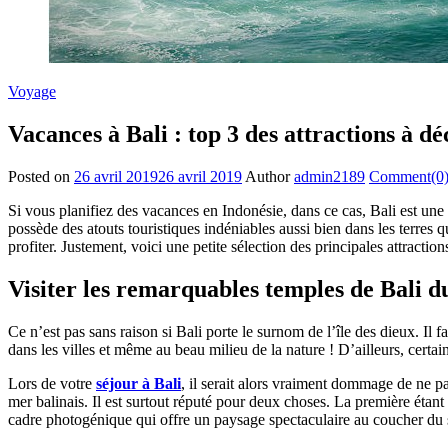
Voyage
Vacances à Bali : top 3 des attractions à d
Posted on
26 avril 2019
26 avril 2019
Author
admin2189
Comment(0
Si vous planifiez des vacances en Indonésie, dans ce cas, Bali est une 
possède des atouts touristiques indéniables aussi bien dans les terres 
profiter. Justement, voici une petite sélection des principales attractio
Visiter les remarquables temples de Bali d
Ce n’est pas sans raison si Bali porte le surnom de l’île des dieux. Il 
dans les villes et même au beau milieu de la nature ! D’ailleurs, certain
Lors de votre
séjour à Bali
, il serait alors vraiment dommage de ne pa
mer balinais. Il est surtout réputé pour deux choses. La première étan
cadre photogénique qui offre un paysage spectaculaire au coucher du s