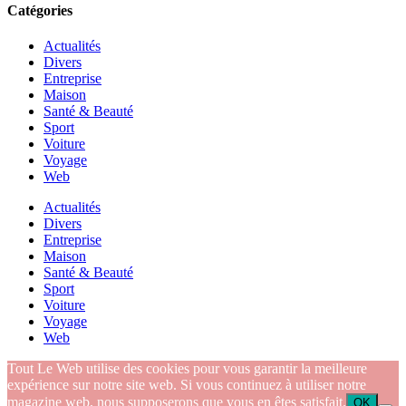
Catégories
Actualités
Divers
Entreprise
Maison
Santé & Beauté
Sport
Voiture
Voyage
Web
Actualités
Divers
Entreprise
Maison
Santé & Beauté
Sport
Voiture
Voyage
Web
Tout Le Web utilise des cookies pour vous garantir la meilleure
expérience sur notre site web. Si vous continuez à utiliser notre
magazine web, nous supposerons que vous en êtes satisfait.
OK