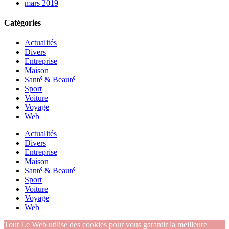
mars 2019
Catégories
Actualités
Divers
Entreprise
Maison
Santé & Beauté
Sport
Voiture
Voyage
Web
Actualités
Divers
Entreprise
Maison
Santé & Beauté
Sport
Voiture
Voyage
Web
Tout Le Web utilise des cookies pour vous garantir la meilleure