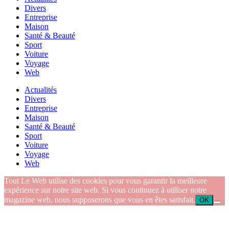
Divers
Entreprise
Maison
Santé & Beauté
Sport
Voiture
Voyage
Web
Actualités
Divers
Entreprise
Maison
Santé & Beauté
Sport
Voiture
Voyage
Web
Tout Le Web utilise des cookies pour vous garantir la meilleure
expérience sur notre site web. Si vous continuez à utiliser notre
magazine web, nous supposerons que vous en êtes satisfait.
OK