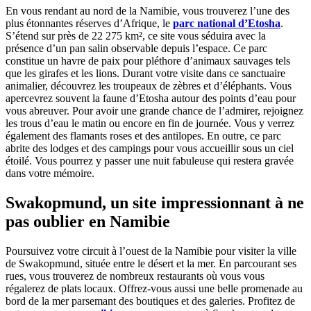
En vous rendant au nord de la Namibie, vous trouverez l’une des
plus étonnantes réserves d’Afrique, le
parc national d’Etosha
.
S’étend sur près de 22 275 km², ce site vous séduira avec la
présence d’un pan salin observable depuis l’espace. Ce parc
constitue un havre de paix pour pléthore d’animaux sauvages tels
que les girafes et les lions. Durant votre visite dans ce sanctuaire
animalier, découvrez les troupeaux de zèbres et d’éléphants. Vous
apercevrez souvent la faune d’Etosha autour des points d’eau pour
vous abreuver. Pour avoir une grande chance de l’admirer, rejoignez
les trous d’eau le matin ou encore en fin de journée. Vous y verrez
également des flamants roses et des antilopes. En outre, ce parc
abrite des lodges et des campings pour vous accueillir sous un ciel
étoilé. Vous pourrez y passer une nuit fabuleuse qui restera gravée
dans votre mémoire.
Swakopmund, un site impressionnant à ne
pas oublier en Namibie
Poursuivez votre circuit à l’ouest de la Namibie pour visiter la ville
de Swakopmund, située entre le désert et la mer. En parcourant ses
rues, vous trouverez de nombreux restaurants où vous vous
régalerez de plats locaux. Offrez-vous aussi une belle promenade au
bord de la mer parsemant des boutiques et des galeries. Profitez de