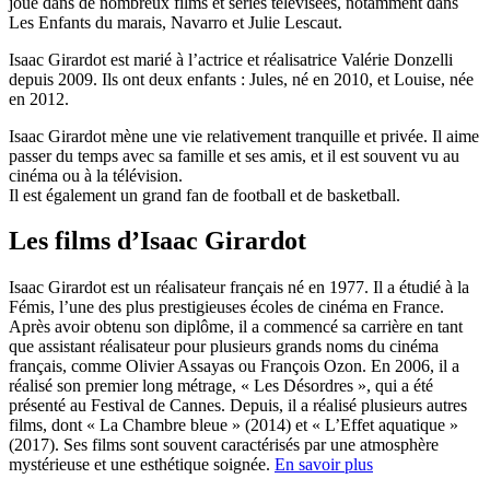
joué dans de nombreux films et séries télévisées, notamment dans
Les Enfants du marais, Navarro et Julie Lescaut.
Isaac Girardot est marié à l’actrice et réalisatrice Valérie Donzelli
depuis 2009. Ils ont deux enfants : Jules, né en 2010, et Louise, née
en 2012.
Isaac Girardot mène une vie relativement tranquille et privée. Il aime
passer du temps avec sa famille et ses amis, et il est souvent vu au
cinéma ou à la télévision.
Il est également un grand fan de football et de basketball.
Les films d’Isaac Girardot
Isaac Girardot est un réalisateur français né en 1977. Il a étudié à la
Fémis, l’une des plus prestigieuses écoles de cinéma en France.
Après avoir obtenu son diplôme, il a commencé sa carrière en tant
que assistant réalisateur pour plusieurs grands noms du cinéma
français, comme Olivier Assayas ou François Ozon. En 2006, il a
réalisé son premier long métrage, « Les Désordres », qui a été
présenté au Festival de Cannes. Depuis, il a réalisé plusieurs autres
films, dont « La Chambre bleue » (2014) et « L’Effet aquatique »
(2017). Ses films sont souvent caractérisés par une atmosphère
mystérieuse et une esthétique soignée.
En savoir plus