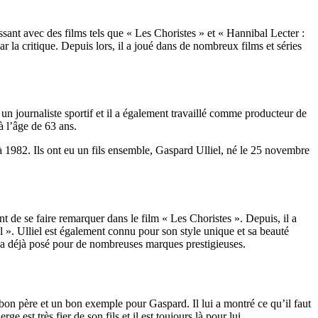
ssant avec des films tels que « Les Choristes » et « Hannibal Lecter :
r la critique. Depuis lors, il a joué dans de nombreux films et séries
 un journaliste sportif et il a également travaillé comme producteur de
à l’âge de 63 ans.
 à 1982. Ils ont eu un fils ensemble, Gaspard Ulliel, né le 25 novembre
nt de se faire remarquer dans le film « Les Choristes ». Depuis, il a
 ». Ulliel est également connu pour son style unique et sa beauté
t a déjà posé pour de nombreuses marques prestigieuses.
un bon père et un bon exemple pour Gaspard. Il lui a montré ce qu’il faut
 est très fier de son fils et il est toujours là pour lui.