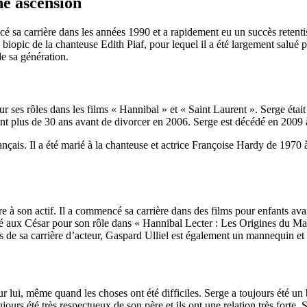
ne ascension
cé sa carrière dans les années 1990 et a rapidement eu un succès retenti
iopic de la chanteuse Edith Piaf, pour lequel il a été largement salué pa
de sa génération.
r ses rôles dans les films « Hannibal » et « Saint Laurent ». Serge était
dant plus de 30 ans avant de divorcer en 2006. Serge est décédé en 2009 
ançais. Il a été marié à la chanteuse et actrice Françoise Hardy de 1970
re à son actif. Il a commencé sa carrière dans des films pour enfants ava
é aux César pour son rôle dans « Hannibal Lecter : Les Origines du Mal
s de sa carrière d’acteur, Gaspard Ulliel est également un mannequin e
pour lui, même quand les choses ont été difficiles. Serge a toujours été 
s été très respectueux de son père et ils ont une relation très forte. Serge