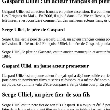
Gaspard Ulliel : un acteur français en plei
Gaspard Ulliel est un acteur français en pleine ascension. Il a commen
Les Origines du Mal ». En 2006, il a joué dans « La Vie en Rose », le b
télévisées, et est considéré comme l’un des meilleurs acteurs français 
Serge Ulliel, le père de Gaspard
Serge Ulliel est le père de Gaspard Ulliel, un acteur français connu pou
télévision. Il a été marié à Françoise Ulliel, la mère de Gaspard, pen
Serge Ulliel, le père de Gaspard, est un ancien mannequin et acteur fr
1984.
Gaspard Ulliel, un jeune acteur prometteur
Gaspard Ulliel est un jeune acteur français qui a déjà une solide carriè
joué dans de nombreux films et séries télévisées, et a même été nomin
atypique, ce qui lui a valu d’être comparé à Serge Gainsbourg. En plu
Serge Ulliel, un père fier de son fils
Serge Ulliel est un père fier de son fils Gaspard. Il a toujours été là 
faire dans la vie et comment être un homme respectable. Gaspard a toujour