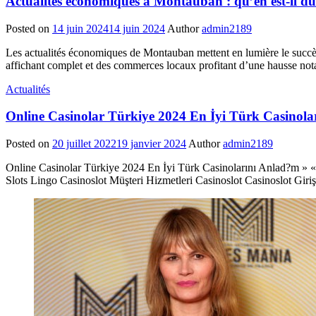
Actualités économiques à Montauban : qu’en est-il du
Posted on
14 juin 2024
14 juin 2024
Author
admin2189
Les actualités économiques de Montauban mettent en lumière le succès 
affichant complet et des commerces locaux profitant d’une hausse nota
Actualités
Online Casinolar Türkiye 2024 En İyi Türk Casinol
Posted on
20 juillet 2022
19 janvier 2024
Author
admin2189
Online Casinolar Türkiye 2024 En İyi Türk Casinolarını Anlad?m »
Slots Lingo Casinoslot Müşteri Hizmetleri Casinoslot Casinoslot Gir