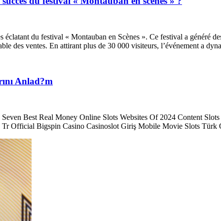
 succès du festival « Montauban en scènes » ?
éclatant du festival « Montauban en Scènes ». Ce festival a généré des
ble des ventes. En attirant plus de 30 000 visiteurs, l’événement a dy
arını Anlad?m
 « Seven Best Real Money Online Slots Websites Of 2024 Content Slot
iş Tr Official Bigspin Casino Casinoslot Giriş Mobile Movie Slots Türk