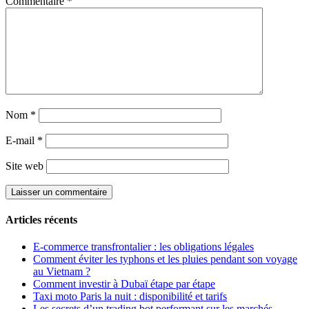
Commentaire
*
Nom
*
E-mail
*
Site web
Articles récents
E-commerce transfrontalier : les obligations légales
Comment éviter les typhons et les pluies pendant son voyage
au Vietnam ?
Comment investir à Dubaï étape par étape
Taxi moto Paris la nuit : disponibilité et tarifs
Les secrets d’un trading bot performant sur les marchés