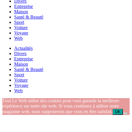
Divers
Entreprise
Maison
Santé & Beauté
Sport
Voiture
Voyage
Web
Actualités
Divers
Entreprise
Maison
Santé & Beauté
Sport
Voiture
Voyage
Web
Tout Le Web utilise des cookies pour vous garantir la meilleure
expérience sur notre site web. Si vous continuez à utiliser notre
magazine web, nous supposerons que vous en êtes satisfait.
OK