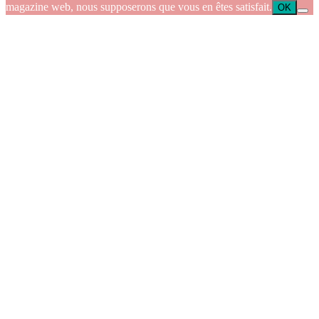
magazine web, nous supposerons que vous en êtes satisfait.
OK