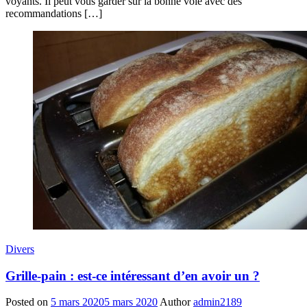
voyants. Il peut vous garder sur la bonne voie avec des
recommandations […]
Divers
Grille-pain : est-ce intéressant d’en avoir un ?
Posted on
5 mars 2020
5 mars 2020
Author
admin2189