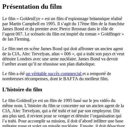
Présentation du film
Le film « GoldenEye » est un film d’espionnage britannique réalisé
par Martin Campbell en 1995. Il s’agit du 17ème film de la franchise
James Bond et du premier avec Pierce Brosnan dans le rôle de
l’agent 007. Le scénario du film est inspiré du roman « Goldfinger »
de Ian Fleming.
Le film met en scène James Bond qui doit affronter un ancien agent
de la CIA, Alec Trevelyan, alias « 006 », qui a trahi son pays et veut
détruire Londres avec une arme nucléaire. James Bond va devoir
l’arrêter avant qu’il ne réussisse son plan diabolique.
Le film a été
un véritable succès commercial
et a remporté de
nombreuses récompenses, dont le BAFTA du meilleur film.
L’histoire du film
Le film GoldenEye est un film de 1995 basé sur le jeu vidéo du
même nom. L’histoire du film se concentre sur un ancien agent de la
CIA, Alec Trevelyan, qui a été trahi et tué par son employeur. Dix
ans plus tard, il revient pour se venger et détruire l’organisation qui
l’a trahi. Pour accomplir sa mission, il doit d’abord infiltrer une base
militaire russe et voler un missile nucléaire. Ensuite, il doit désactiver