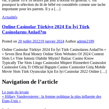
vie, il passe 16 à 18 heures par jour à dormir en général. C’est
pourquoi la sélection du lit de bébé est considérée comme une tache
importante pour les parents. Il y a […]
Actualités
Online Casinolar Türkiye 2024 En İyi Türk
Casinolarını Anlad?m
Posted on
20 juillet 2022
19 janvier 2024
Author
admin2189
Online Casinolar Türkiye 2024 En İyi Türk Casinolarını Anlad?m »
« Seven Best Real Money Online Slots Websites Of 2024 Content
Slots Lv Yine Isimsiz Olabilir Miyim? Balzac Casino Know
Typically The Slots Lingo Casinoslot Müşteri Hizmetleri Casinoslot
Casinoslot Giriş Tr Official Bigspin Casino Casinoslot Giriş Mobile
Movie Slots Türk Oyuncular Için En Iyi Casinolar 2022 Online […]
Navigation de l’article
Le pain du levain
« Hillary Vanderosieren : la femme politique la plus influente des
Etats-Unis »