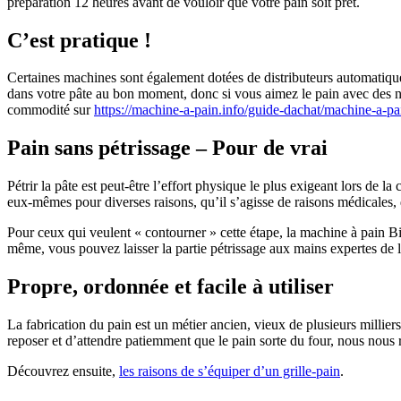
préparation 12 heures avant de vouloir que votre pain soit prêt.
C’est pratique !
Certaines machines sont également dotées de distributeurs automatiques
dans votre pâte au bon moment, donc si vous aimez le pain avec des no
commodité sur
https://machine-a-pain.info/guide-dachat/machine-a-pai
Pain sans pétrissage – Pour de vrai
Pétrir la pâte est peut-être l’effort physique le plus exigeant lors de 
eux-mêmes pour diverses raisons, qu’il s’agisse de raisons médicales, d
Pour ceux qui veulent « contourner » cette étape, la machine à pain Bifi
même, vous pouvez laisser la partie pétrissage aux mains expertes de 
Propre, ordonnée et facile à utiliser
La fabrication du pain est un métier ancien, vieux de plusieurs millie
reposer et d’attendre patiemment que le pain sorte du four, nous nous ret
Découvrez ensuite,
les raisons de s’équiper d’un grille-pain
.