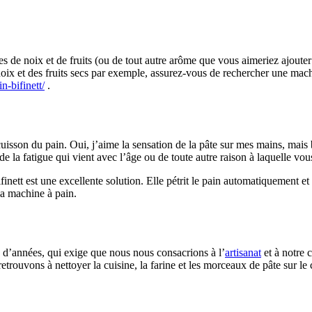
 de noix et de fruits (ou de tout autre arôme que vous aimeriez ajouter
ix et des fruits secs par exemple, assurez-vous de rechercher une machi
n-bifinett/
.
la cuisson du pain. Oui, j’aime la sensation de la pâte sur mes mains, mai
e la fatigue qui vient avec l’âge ou de toute autre raison à laquelle vo
nett est une excellente solution. Elle pétrit le pain automatiquement et 
la machine à pain.
rs d’années, qui exige que nous nous consacrions à l’
artisanat
et à notre c
rouvons à nettoyer la cuisine, la farine et les morceaux de pâte sur le com