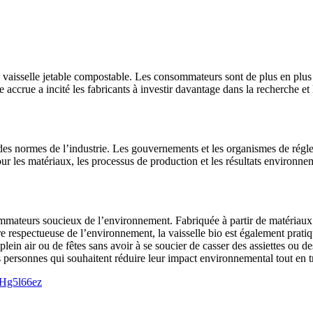
 vaisselle jetable compostable. Les consommateurs sont de plus en plus c
accrue a incité les fabricants à investir davantage dans la recherche e
 des normes de l’industrie. Les gouvernements et les organismes de régl
our les matériaux, les processus de production et les résultats environn
ommateurs soucieux de l’environnement. Fabriquée à partir de matériaux r
re respectueuse de l’environnement, la vaisselle bio est également pratique
plein air ou de fêtes sans avoir à se soucier de casser des assiettes ou d
es personnes qui souhaitent réduire leur impact environnemental tout en 
uHg5l66ez