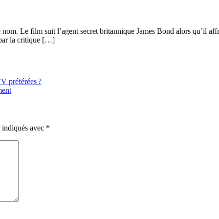
om. Le film suit l’agent secret britannique James Bond alors qu’il aff
par la critique […]
V préférées ?
ment
t indiqués avec
*