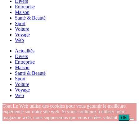
Divers
Entreprise
Maison
Santé & Beauté
Sport
Voiture
Voyage
Web
Actualités
Divers
Entreprise
Maison
Santé & Beauté
Sport
Voiture
Voyage
Web
Tout Le Web utilise des cookies pour vous garantir la meilleure
expérience sur notre site web. Si vous continuez à utiliser notre
magazine web, nous supposerons que vous en êtes satisfait.
OK