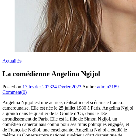
Actualités
La comédienne Angelina Ngijol
Posted on
17 février 2023
24 février 2023
Author
admin2189
Comment(0)
Angelina Ngijol est une actrice, réalisatrice et scénariste franco-
camerounaise. Elle est née le 25 juillet 1980 à Paris. Angelina Ngijol
a grandi dans le quartier de la Goutte d’Or, dans le 18e
arrondissement de Paris. Elle est la fille de Simon Ngijol, un
comédien camerounais connu pour ses films politiques engagés, et
de Françoise Ngijol, une enseignante. Angelina Ngijol a étudié le
théâtre au Conservatoire national supérieur d’art dramatique de