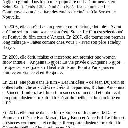
Ngijol a grandi dans le quartier populaire de La Courneuve, en
Seine-Saint-Denis. Elle a étudié au lycée Jean-Jaurès de La
Courneuve avant de suivre des études de cinéma à la Sorbonne
Nouvelle.
En 2006, elle co-réalise son premier court métrage intitulé « Avant
qu’il ne soit trop tard » avec son frère Steve. Le film est sélectionné
au Festival du film court d’Angers. En 2007, elle tourne son premier
long métrage « Faites comme chez vous ! » avec son père Tchéky
Karyo.
En 2009, elle écrit, réalise et interprète son premier one woman
show intitulé « Angelina Ngijol : La vie privée d’Angelina Ngijol ».
Le spectacle est joué au Théâtre du Rond Point à Paris puis en
tournée en France et en Belgique.
En 2011, elle joue dans le film « Les Infidèles » de Jean Dujardin et
Gilles Lellouche aux côtés de Gérard Depardieu, Richard Anconina
et Vincent Lindon. Le film est un succès commercial et critique, il
remporte plusieurs prix dont le César du meilleur film comique en
2013.
En 2012, elle tourne dans le film « Supercondriaque » de Dany
Boon aux côtés de Kad Merad, Dany Boon et Alice Pol. Le film est
un succès commercial et critique, il remporte plusieurs prix dont le
César du meilleur film comique en 2014.