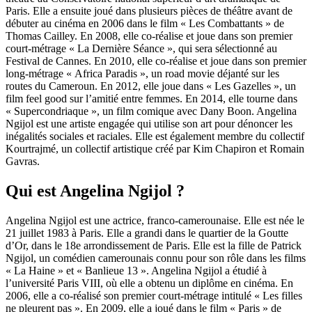
Paris. Elle a ensuite joué dans plusieurs pièces de théâtre avant de
débuter au cinéma en 2006 dans le film « Les Combattants » de
Thomas Cailley. En 2008, elle co-réalise et joue dans son premier
court-métrage « La Dernière Séance », qui sera sélectionné au
Festival de Cannes. En 2010, elle co-réalise et joue dans son premier
long-métrage « Africa Paradis », un road movie déjanté sur les
routes du Cameroun. En 2012, elle joue dans « Les Gazelles », un
film feel good sur l’amitié entre femmes. En 2014, elle tourne dans
« Supercondriaque », un film comique avec Dany Boon. Angelina
Ngijol est une artiste engagée qui utilise son art pour dénoncer les
inégalités sociales et raciales. Elle est également membre du collectif
Kourtrajmé, un collectif artistique créé par Kim Chapiron et Romain
Gavras.
Qui est Angelina Ngijol ?
Angelina Ngijol est une actrice, franco-camerounaise. Elle est née le
21 juillet 1983 à Paris. Elle a grandi dans le quartier de la Goutte
d’Or, dans le 18e arrondissement de Paris. Elle est la fille de Patrick
Ngijol, un comédien camerounais connu pour son rôle dans les films
« La Haine » et « Banlieue 13 ». Angelina Ngijol a étudié à
l’université Paris VIII, où elle a obtenu un diplôme en cinéma. En
2006, elle a co-réalisé son premier court-métrage intitulé « Les filles
ne pleurent pas ». En 2009, elle a joué dans le film « Paris » de