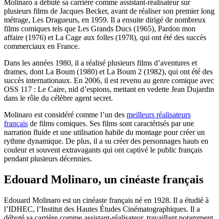
Molinaro a débuté sa carrière comme assistant-réalisateur sur
plusieurs films de Jacques Becker, avant de réaliser son premier long
métrage, Les Dragueurs, en 1959. Il a ensuite dirigé de nombreux
films comiques tels que Les Grands Ducs (1965), Pardon mon
affaire (1976) et La Cage aux folles (1978), qui ont été des succès
commerciaux en France.
Dans les années 1980, il a réalisé plusieurs films d’aventures et
drames, dont La Boum (1980) et La Boum 2 (1982), qui ont été des
succès internationaux. En 2006, il est revenu au genre comique avec
OSS 117 : Le Caire, nid d’espions, mettant en vedette Jean Dujardin
dans le rôle du célèbre agent secret.
Molinaro est considéré comme l’un des
meilleurs réalisateurs
français
de films comiques. Ses films sont caractérisés par une
narration fluide et une utilisation habile du montage pour créer un
rythme dynamique. De plus, il a su créer des personnages hauts en
couleur et souvent extravagants qui ont captivé le public français
pendant plusieurs décennies.
Edouard Molinaro, un cinéaste français
Edouard Molinaro est un cinéaste français né en 1928. Il a étudié à
l’IDHEC, l’Institut des Hautes Études Cinématographiques. Il a
débuté sa carrière comme assistant-réalisateur, travaillant notamment