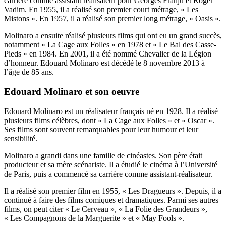
carrière comme assistant réalisateur pour Georges Franju et Roger
Vadim. En 1955, il a réalisé son premier court métrage, « Les
Mistons ». En 1957, il a réalisé son premier long métrage, « Oasis ».
Molinaro a ensuite réalisé plusieurs films qui ont eu un grand succès,
notamment « La Cage aux Folles » en 1978 et « Le Bal des Casse-
Pieds » en 1984. En 2001, il a été nommé Chevalier de la Légion
d’honneur. Edouard Molinaro est décédé le 8 novembre 2013 à
l’âge de 85 ans.
Edouard Molinaro et son oeuvre
Edouard Molinaro est un réalisateur français né en 1928. Il a réalisé
plusieurs films célèbres, dont « La Cage aux Folles » et « Oscar ».
Ses films sont souvent remarquables pour leur humour et leur
sensibilité.
Molinaro a grandi dans une famille de cinéastes. Son père était
producteur et sa mère scénariste. Il a étudié le cinéma à l’Université
de Paris, puis a commencé sa carrière comme assistant-réalisateur.
Il a réalisé son premier film en 1955, « Les Dragueurs ». Depuis, il a
continué à faire des films comiques et dramatiques. Parmi ses autres
films, on peut citer « Le Cerveau », « La Folie des Grandeurs »,
« Les Compagnons de la Marguerite » et « May Fools ».