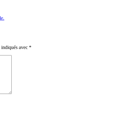
le.
t indiqués avec
*