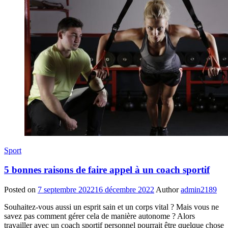
Sport
5 bonnes raisons de faire appel à un coach sportif
Posted on
7 septembre 2022
16 décembre 2022
Author
admin2189
Souhaitez-vous aussi un esprit sain et un corps vital ? Mais vous ne
savez pas comment gérer cela de manière autonome ? Alors
travailler avec un coach sportif personnel pourrait être quelque chose