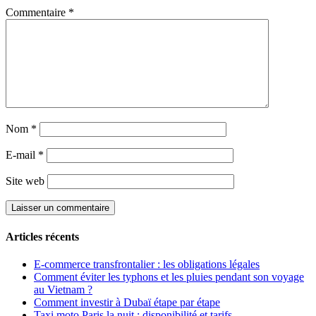
Commentaire
*
Nom
*
E-mail
*
Site web
Articles récents
E-commerce transfrontalier : les obligations légales
Comment éviter les typhons et les pluies pendant son voyage
au Vietnam ?
Comment investir à Dubaï étape par étape
Taxi moto Paris la nuit : disponibilité et tarifs